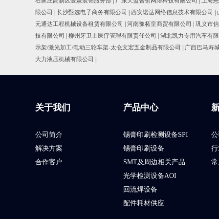
石家庄高新区壹森装饰服务部
|
广东天盟智创网络科技有限公司
|
上海懋
限公司
|
长沙甄选电子商务有限公司
|
西安诺达网络信息技术有限公司
|
元通达工程机械设备租赁有限公司
|
河南豫柘皇商贸有限公司
|
巩义市信
技有限公司
|
柳州牙卫士医疗管理有限责任公司
|
湖北凯力专用汽车有限
示架/激光加工/电动三轮车架-太仓文宏五金制品有限公司
|
广西巴马寿
大力液压机械有限公司
|
关于我们
产品中心
公司简介
锡膏印刷检测设备SPI
公
解决方案
锡膏印刷设备
行
合作客户
SMT及周边相关产品
常
光学检测设备AOI
回流焊设备
配件耗材供应