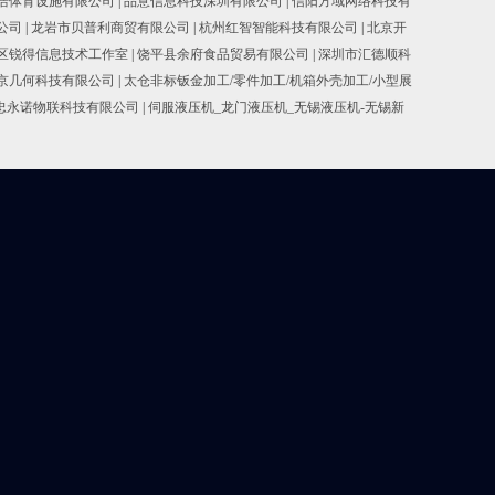
浩体育设施有限公司
|
品意信息科技深圳有限公司
|
信阳方域网络科技有
公司
|
龙岩市贝普利商贸有限公司
|
杭州红智智能科技有限公司
|
北京开
区锐得信息技术工作室
|
饶平县余府食品贸易有限公司
|
深圳市汇德顺科
京几何科技有限公司
|
太仓非标钣金加工/零件加工/机箱外壳加工/小型展
忠永诺物联科技有限公司
|
伺服液压机_龙门液压机_无锡液压机-无锡新