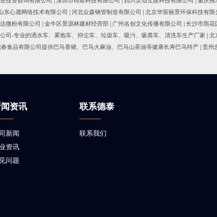
昱投资咨询有限公司
|
深圳市得斯科技有限公司
|
四川灵动互娱科技有限公司
|
重庆拂
山东心晟网络技术有限公司
|
河北众森钢管制造有限公司
|
北京华宸丽景环保科技有限
达微粉有限公司
|
金牛区景源林建材经营部
|
广州名创文化传播有限公司
|
长沙市雨花
公司-专业的洒水车、雾炮车、抑尘车、垃圾车、吸污、吸粪车、清洗车生产厂家
|
北
城春食品有限公司提供巴马香猪、巴马火麻油、巴马山茶油等健康长寿巴马特产
|
贵州
新闻资讯
联系德泰
司新闻
联系我们
业资讯
见问题